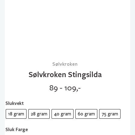
Sølvkroken
Sølvkroken Stingsilda
89 - 109,-
Slukvekt
18 gram
28 gram
40 gram
60 gram
75 gram
Sluk Farge