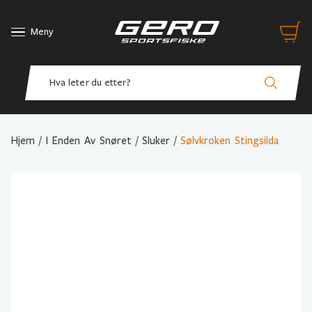
Meny
Hjem
/
I Enden Av Snøret
/
Sluker
/
Sølvkroken Stingsilda