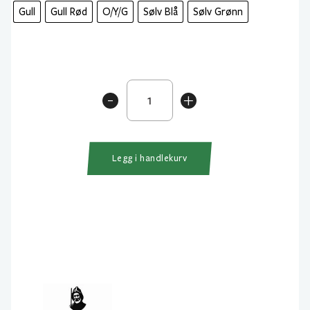
Gull
Gull Rød
O/Y/G
Sølv Blå
Sølv Grønn
Sølvkroken
-
+
Stingsilda
antall
Legg i handlekurv