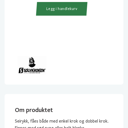
Sølv
Legg i handlekurv
Krok
3
antall
Om produktet
Seirykk, fåes både med enkel krok og dobbel krok.
Finnes med rød rygg eller helt blanke.