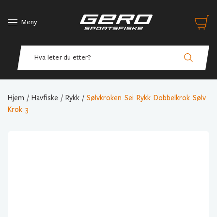
Meny
Hjem
/
Havfiske
/
Rykk
/
Sølvkroken Sei Rykk Dobbelkrok Sølv
Krok 3