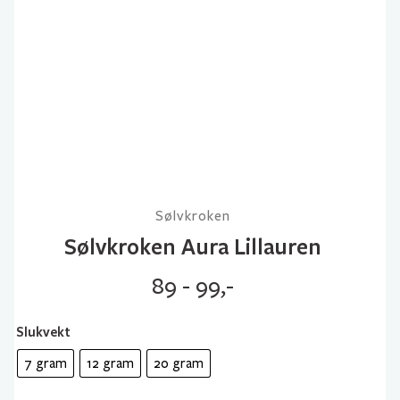
Sølvkroken
Sølvkroken Aura Lillauren
89 - 99,-
Slukvekt
7 gram
12 gram
20 gram