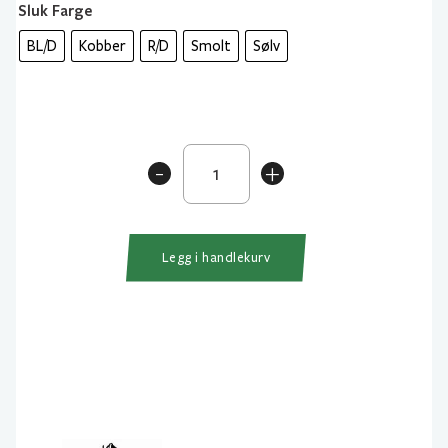
Sluk Farge
BL/D
Kobber
R/D
Smolt
Sølv
Sølvkroken
-
+
Aura
Lillauren
antall
Legg i handlekurv