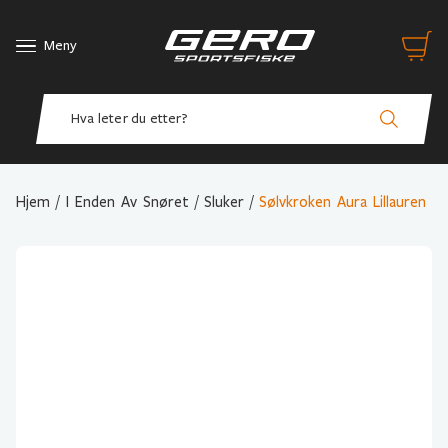
Meny
Hjem
/
I Enden Av Snøret
/
Sluker
/
Sølvkroken Aura Lillauren