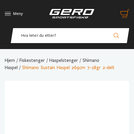
Meny
Hjem
/
Fiskestenger
/
Haspelstenger
/
Shimano
Haspel
/
Shimano Sustain Haspel 269cm 7-28gr 2-delt