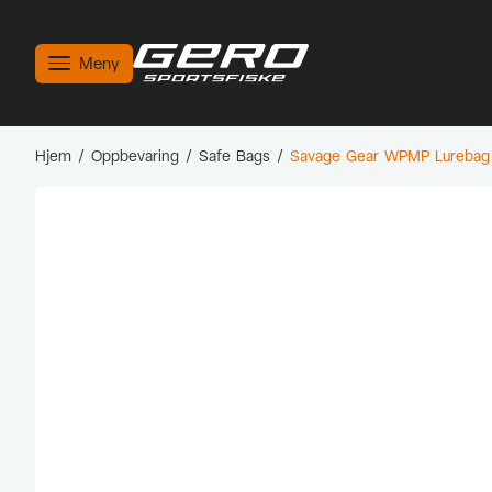
Meny
Hjem
/
Oppbevaring
/
Safe Bags
/
Savage Gear WPMP Lurebag 