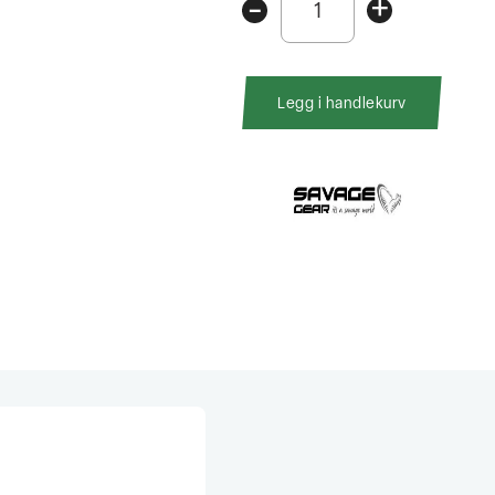
-
+
Gear
WPMP
Lurebag
S
Legg i handlekurv
1.4L
antall