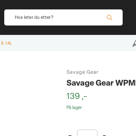
S 1.4L
Savage Gear
Savage Gear WPMP
139
,-
På lager
Savage