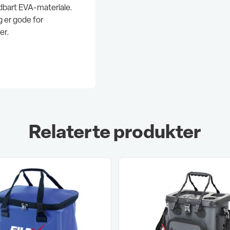
ldbart EVA-materiale.
g er gode for
er.
Relaterte produkter