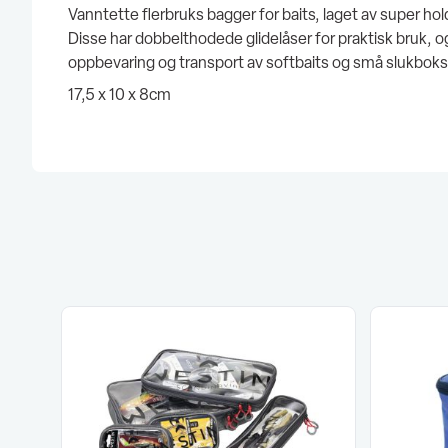
Vanntette flerbruks bagger for baits, laget av super ho
Disse har dobbelthodede glidelåser for praktisk bruk, o
oppbevaring og transport av softbaits og små slukboks
17,5 x 10 x 8cm