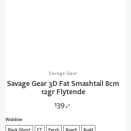
Savage Gear
Savage Gear 3D Fat Smashtail 8cm
12gr Flytende
139
,-
Wobbler
Black Ghost
FT
Perch
Roach
Rudd