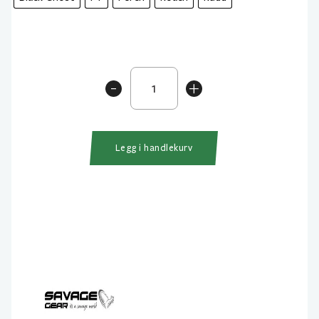
Savage
-
+
Gear
3D
Fat
Smashtail
Legg i handlekurv
8cm
12gr
Flytende
antall