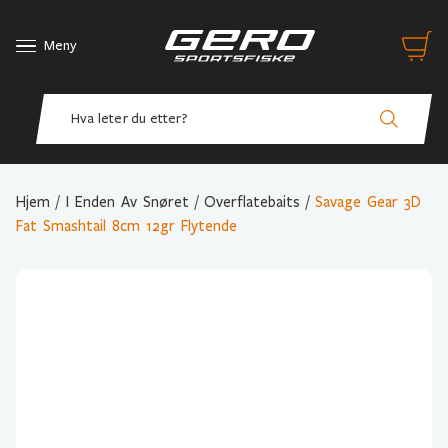
Meny
Hjem
/
I Enden Av Snøret
/
Overflatebaits
/
Savage Gear 3D
Fat Smashtail 8cm 12gr Flytende
Variant Valg