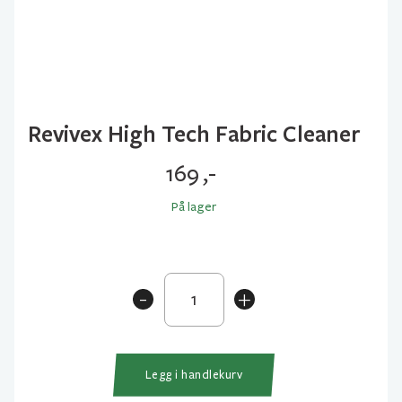
Revivex High Tech Fabric Cleaner
169
,-
På lager
Revivex
-
+
High
Tech
Fabric
Cleaner
Legg i handlekurv
antall