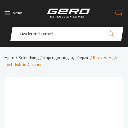
Meny
Hjem
/
Bekledning
/
Impregnering og Repair
/
Revivex High
Tech Fabric Cleaner