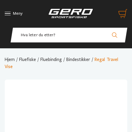
Meny
Hjem
/
Fluefiske
/
Fluebinding
/
Bindestikker
/
Regal Travel
Vise