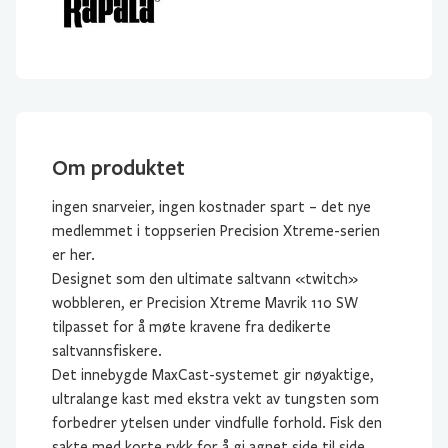
Om produktet
ingen snarveier, ingen kostnader spart – det nye
medlemmet i toppserien Precision Xtreme-serien
er her.
Designet som den ultimate saltvann «twitch»
wobbleren, er Precision Xtreme Mavrik 110 SW
tilpasset for å møte kravene fra dedikerte
saltvannsfiskere.
Det innebygde MaxCast-systemet gir nøyaktige,
ultralange kast med ekstra vekt av tungsten som
forbedrer ytelsen under vindfulle forhold. Fisk den
sakte med korte rykk for å gi agnet side til side