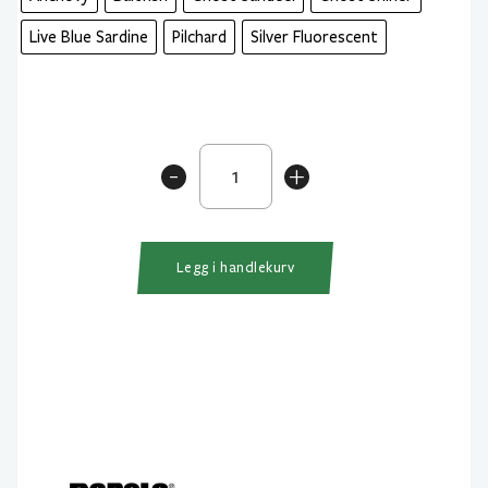
Live Blue Sardine
Pilchard
Silver Fluorescent
Rapala
-
+
Precision
Xtreme
Mavrik
11cm
Legg i handlekurv
SW
antall