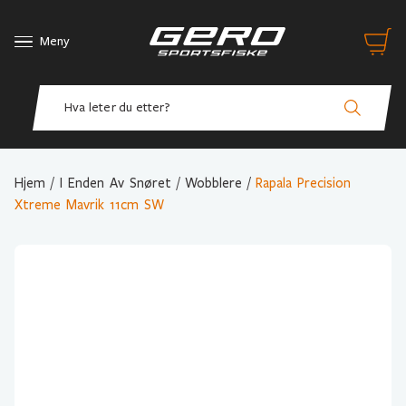
Meny
Hjem
/
I Enden Av Snøret
/
Wobblere
/
Rapala Precision
Xtreme Mavrik 11cm SW
Variant Valg