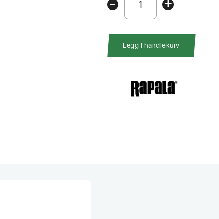
-
+
Fathom
Isfiskekombo
71cm
MH
Legg i handlekurv
antall