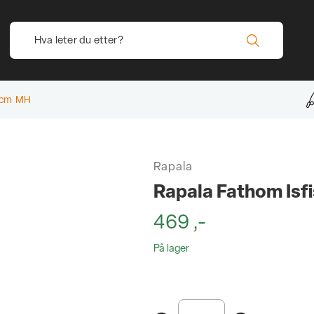
71cm MH
Rapala
Rapala Fathom Is
469
,-
På lager
Rapala