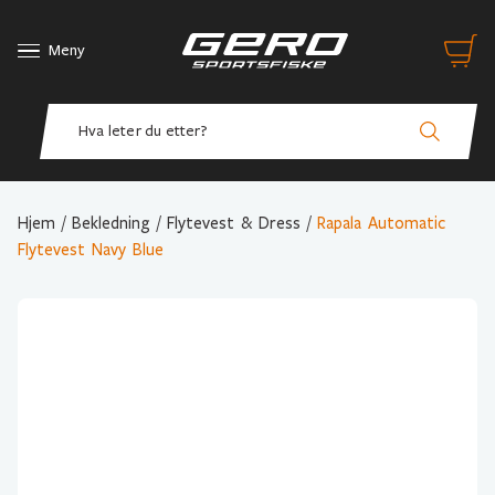
Meny
Hjem
/
Bekledning
/
Flytevest & Dress
/
Rapala Automatic
Flytevest Navy Blue