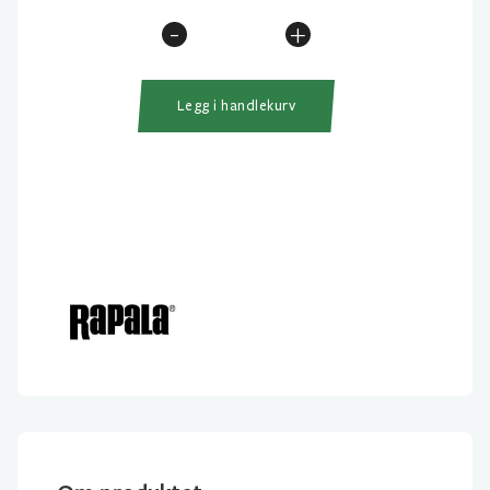
-
+
Rapala
Automatic
Flytevest
Legg i handlekurv
Navy
Blue
antall