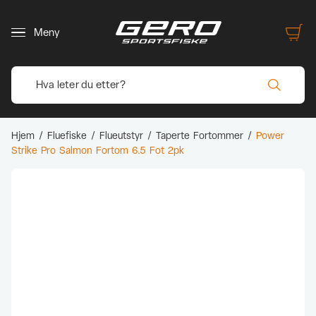
Meny
Hjem
/
Fluefiske
/
Flueutstyr
/
Taperte Fortommer
/
Power
Strike Pro Salmon Fortom 6.5 Fot 2pk