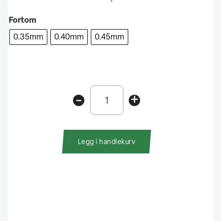
Fortom
0.35mm
0.40mm
0.45mm
Power
-
+
Strike
Pro
Salmon
Fortom
Legg i handlekurv
6.5
Fot
2pk
antall