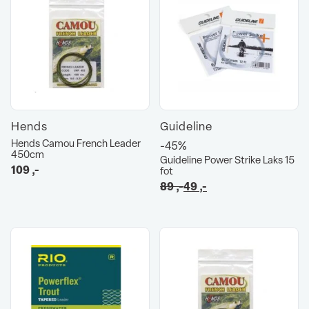
Hends
Guideline
Hends Camou French Leader
-45%
450cm
Guideline Power Strike Laks 15
109
,-
fot
Opprinnelig
Nåværende
89
,-
49
,-
pris
pris
var:
er:
89 ,-.
49 ,-.