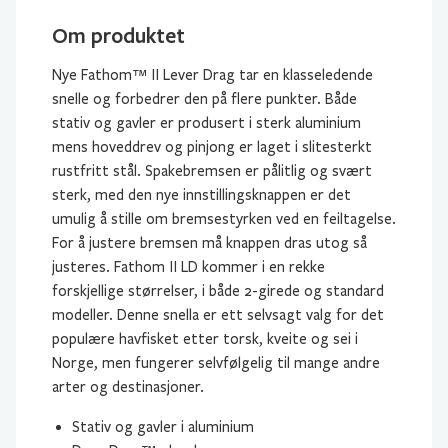
Om produktet
Nye Fathom™ II Lever Drag tar en klasseledende
snelle og forbedrer den på flere punkter. Både
stativ og gavler er produsert i sterk aluminium
mens hoveddrev og pinjong er laget i slitesterkt
rustfritt stål. Spakebremsen er pålitlig og svært
sterk, med den nye innstillingsknappen er det
umulig å stille om bremsestyrken ved en feiltagelse.
For å justere bremsen må knappen dras utog så
justeres. Fathom II LD kommer i en rekke
forskjellige størrelser, i både 2-girede og standard
modeller. Denne snella er ett selvsagt valg for det
populære havfisket etter torsk, kveite og sei i
Norge, men fungerer selvfølgelig til mange andre
arter og destinasjoner.
Stativ og gavler i aluminium