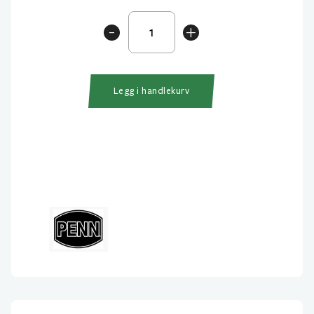
Penn
-
+
Fathom
II
15LD
Lever
Legg i handlekurv
Drag
antall