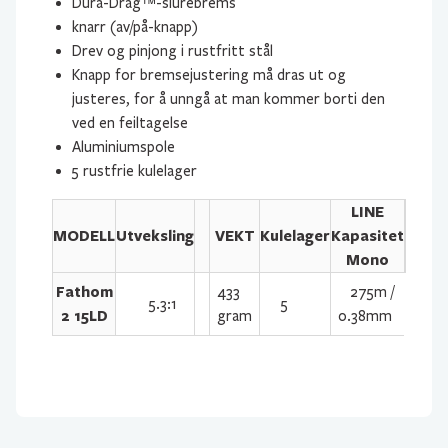
Dura-Drag™-slurebrems
knarr (av/på-knapp)
Drev og pinjong i rustfritt stål
Knapp for bremsejustering må dras ut og
justeres, for å unngå at man kommer borti den
ved en feiltagelse
Aluminiumspole
5 rustfrie kulelager
LINE
MODELL
Utveksling
VEKT
Kulelager
Kapasitet
Mono
Fathom
433
275m /
5.3:1
5
2 15LD
gram
0.38mm