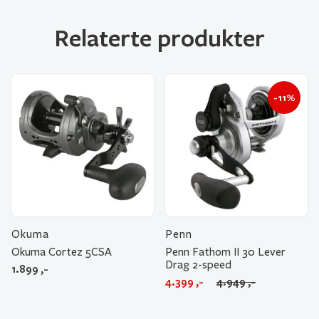
Relaterte produkter
-11%
Okuma
Penn
Okuma Cortez 5CSA
Penn Fathom II 30 Lever
Drag 2-speed
1.899
,-
Opprinnelig
Nåværende
4.399
,-
4.949
,-
pris
pris
var:
er: