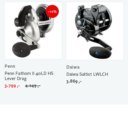
4.949 ,-.
4.399 ,-.
-11%
Penn
Daiwa
Penn Fathom II 40LD HS
Daiwa Saltist LWLCH
Lever Drag
3.869
,-
Opprinnelig
Nåværende
3.799
,-
4.249
,-
pris
pris
var:
er:
4.249 ,-.
3.799 ,-.