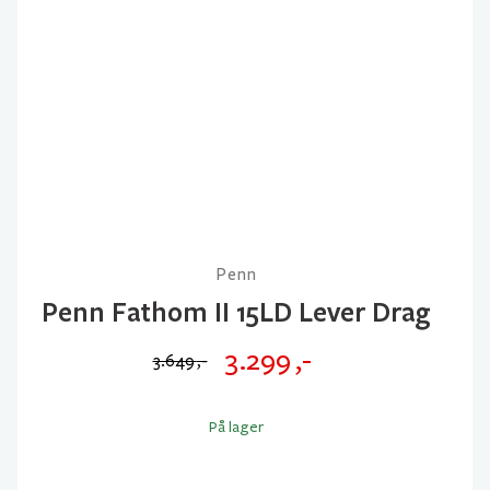
Penn
Penn Fathom II 15LD Lever Drag
3.299
,-
3.649
,-
Opprinnelig
Nåværende
pris
pris
På lager
var:
er:
3.649 ,-.
3.299 ,-.