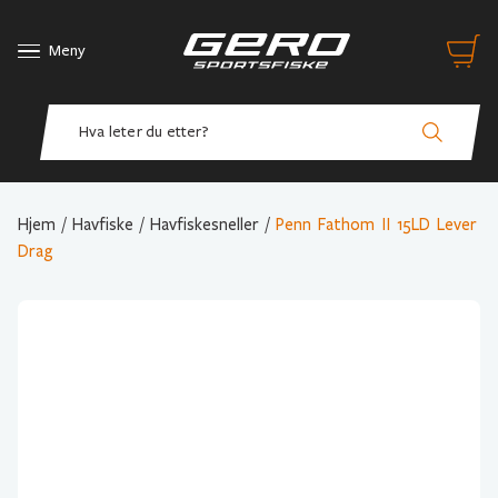
Meny
Hjem
/
Havfiske
/
Havfiskesneller
/
Penn Fathom II 15LD Lever
Drag