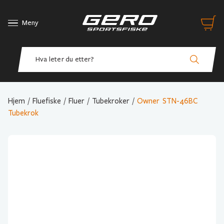
Meny
Hjem
/
Fluefiske
/
Fluer
/
Tubekroker
/
Owner STN-46BC
Tubekrok