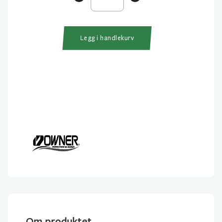
46BC
Tubekrok
antall
Legg i handlekurv
Om produktet