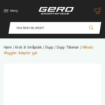
Meny
Hjem
/
Krok & Småplukk
/
Dupp
/
Dupp Tilbehør
/
Mikado
Waggler Adapter 5pk