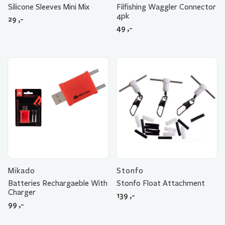
Silicone Sleeves Mini Mix
Filfishing Waggler Connector
4pk
29
,-
49
,-
Mikado
Stonfo
Batteries Rechargaeble With
Stonfo Float Attachment
Charger
139
,-
99
,-