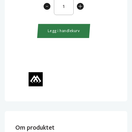
Mikado
-
+
Waggler
Adapter
5pk
antall
Legg i handlekurv
Om produktet