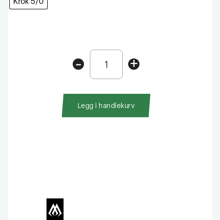
Krok 5/0
Mikado
-
+
Jaws
Offset
Black
Nickle
Legg i handlekurv
antall