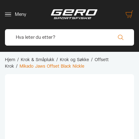
Meny
Hjem
/
Krok & Småplukk
/
Krok og Søkke
/
Offsett
Krok
/
Mikado Jaws Offset Black Nickle