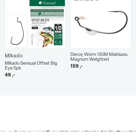
Decoy Worm 130M Makisasu
Mikado
Magnum Weighted
Mikado Sensual Offset Big
159
,-
Eye 5pk
49
,-