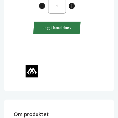
Mikado
-
+
Dupp
Med
Lys
2+6gr
Legg i handlekurv
antall
Om produktet