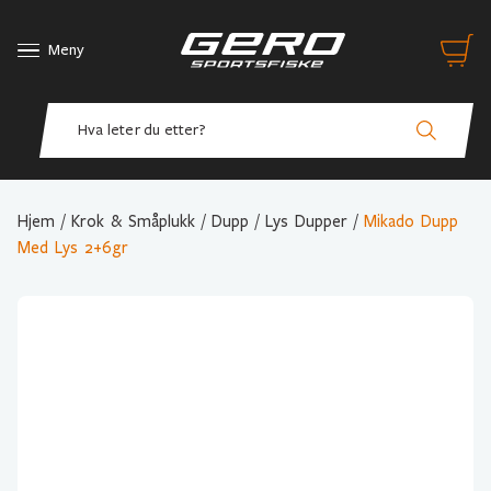
Meny
Hjem
/
Krok & Småplukk
/
Dupp
/
Lys Dupper
/
Mikado Dupp
Med Lys 2+6gr