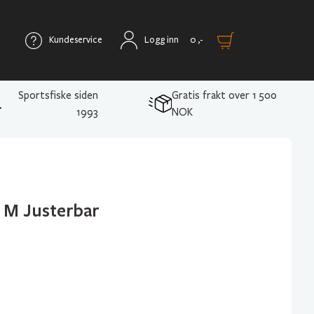
Kundeservice
Logg inn
0
,-
Sportsfiske siden
Gratis frakt over 1 500
1993
NOK
 M Justerbar