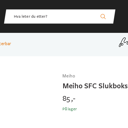
terbar
Meiho
Meiho SFC Slukboks
85
,-
På lager