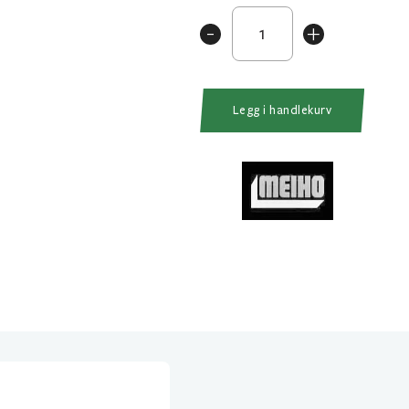
Meiho
-
+
SFC
Slukboks
M
Justerbar
Legg i handlekurv
antall