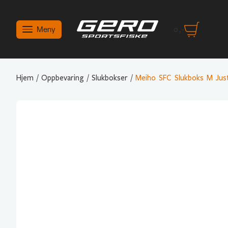
Meny
0
,-
Hjem
/
Oppbevaring
/
Slukbokser
/
Meiho SFC Slukboks M Jus