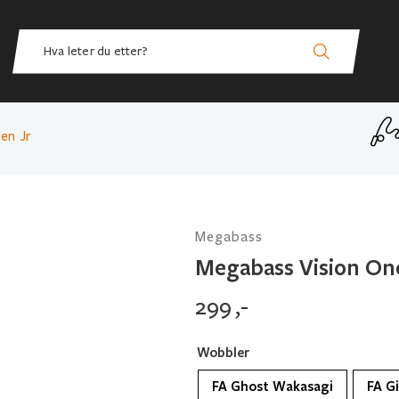
en Jr
Megabass
Megabass Vision On
299
,-
Wobbler
FA Ghost Wakasagi
FA Gi