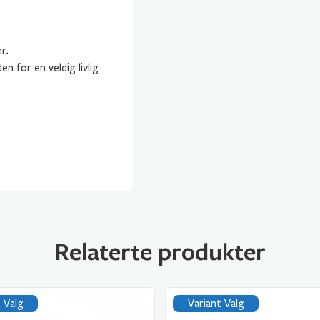
r.
n for en veldig livlig
Relaterte produkter
 Valg
Variant Valg