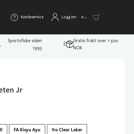
Kundeservice
Logg inn
0
,-
Sportsfiske siden
Gratis frakt over 1 500
1993
NOK
eten Jr
ll
FA Kisyu Ayu
Ito Clear Laker