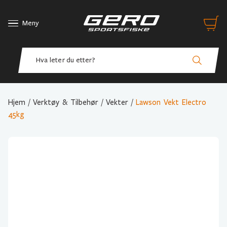
Meny
Hjem
/
Verktøy & Tilbehør
/
Vekter
/
Lawson Vekt Electro
45kg