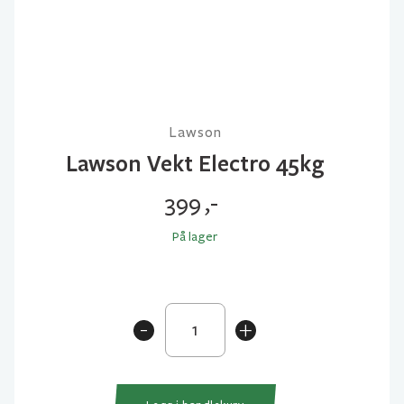
Lawson
Lawson Vekt Electro 45kg
399
,-
På lager
Lawson
-
+
Vekt
Electro
45kg
antall