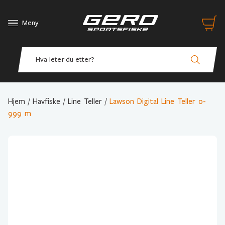
Meny
Hjem
/
Havfiske
/
Line Teller
/
Lawson Digital Line Teller 0-
999 m