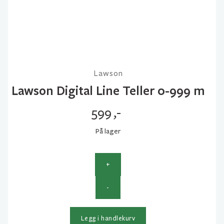
Lawson
Lawson Digital Line Teller 0-999 m
599
,-
På lager
+
Lawson
-
Digital
Line
Teller
Legg i handlekurv