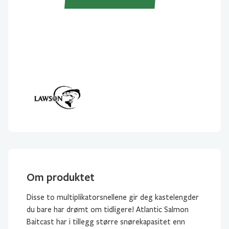
Baitcast
T2
7000
Høyre
Sveiv
antall
Om produktet
Disse to multiplikatorsnellene gir deg kastelengder
du bare har drømt om tidligere! Atlantic Salmon
Baitcast har i tillegg større snørekapasitet enn