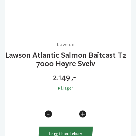
Lawson
Lawson Atlantic Salmon Baitcast T2
7000 Høyre Sveiv
2.149
,-
På lager
-
+
Lawson
Atlantic
Salmon
Legg i handlekurv