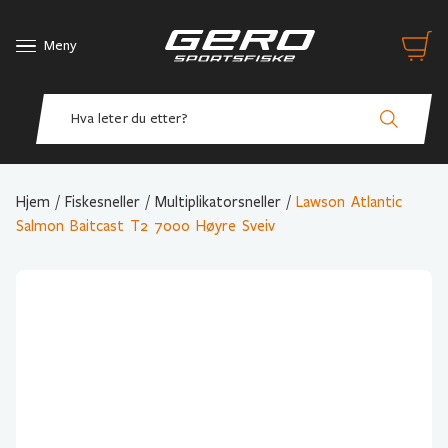
Meny
Hjem
/
Fiskesneller
/
Multiplikatorsneller
/
Lawson Atlantic
Salmon Baitcast T2 7000 Høyre Sveiv