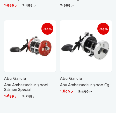
Opprinnelig
Nåværende
1.999
,-
2.499
,-
2.999
,-
pris
pris
var:
er:
2.499 ,-.
1.999 ,-.
-24%
-24%
Abu Garcia
Abu Garcia
Abu Ambassadeur 7000i
Abu Ambassadeur 7000 C3
Salmon Special
Opprinnelig
Nåværende
1.899
,-
2.499
,-
Opprinnelig
Nåværende
1.699
,-
2.249
,-
pris
pris
pris
pris
var:
er:
var:
er:
2.499 ,-.
1.899 ,-.
2.249 ,-.
1.699 ,-.