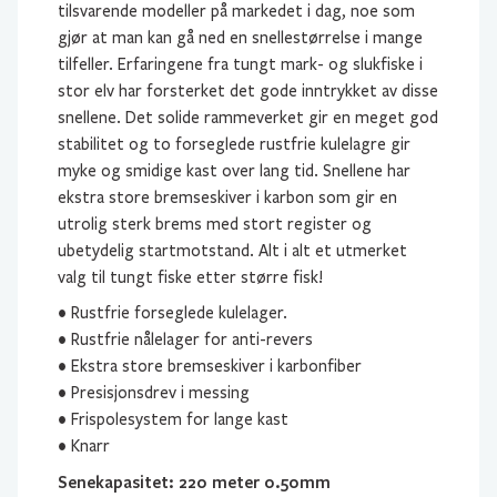
tilsvarende modeller på markedet i dag, noe som
gjør at man kan gå ned en snellestørrelse i mange
tilfeller. Erfaringene fra tungt mark- og slukfiske i
stor elv har forsterket det gode inntrykket av disse
snellene. Det solide rammeverket gir en meget god
stabilitet og to forseglede rustfrie kulelagre gir
myke og smidige kast over lang tid. Snellene har
ekstra store bremseskiver i karbon som gir en
utrolig sterk brems med stort register og
ubetydelig startmotstand. Alt i alt et utmerket
valg til tungt fiske etter større fisk!
• Rustfrie forseglede kulelager.
• Rustfrie nålelager for anti-revers
• Ekstra store bremseskiver i karbonfiber
• Presisjonsdrev i messing
• Frispolesystem for lange kast
• Knarr
Senekapasitet: 220 meter 0.50mm