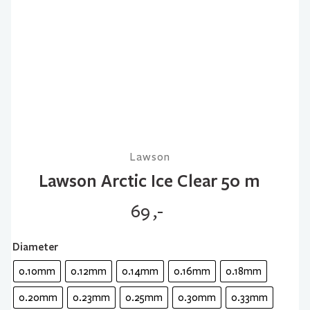
Lawson
Lawson Arctic Ice Clear 50 m
69
,-
Diameter
0.10mm
0.12mm
0.14mm
0.16mm
0.18mm
0.20mm
0.23mm
0.25mm
0.30mm
0.33mm