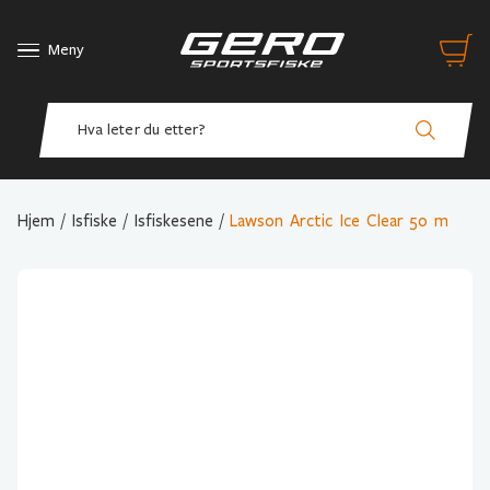
Meny
Hjem
/
Isfiske
/
Isfiskesene
/
Lawson Arctic Ice Clear 50 m