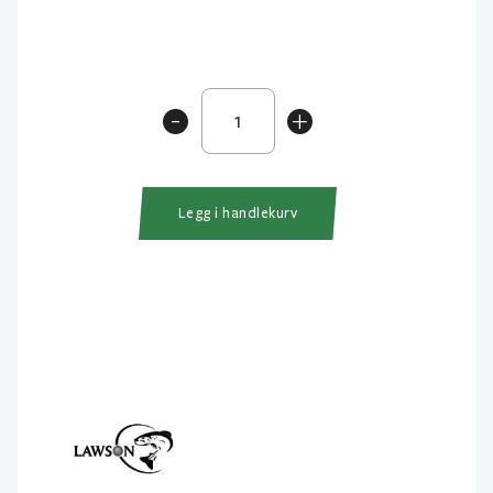
Lawson
-
+
Arctic
Ice
Clear
50
Legg i handlekurv
m
antall