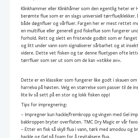
Klinkhammer eller Klinkhåmer som den egentlig heter er 
berømte flue som er en slags universiell tørrflue/klekker.
både døgnfluer og vårfluer. Fargen her er mest rettet mo
en multiflue eller generell god fiskeflue som fungerer un
forhold. Rett og slett en fristende godbit som er fanget i
og litt under vann som signaliserer sårbarhet og at inse
videre. Dette vet fisken og tar denne fluetypen ofte let
tørrfluer som ser ut som om de kan «stikke av».
Dette er en klassiker som fungerer like godt i skauen 
harrelva på høsten. Velg en størrelse som passer til de in
lite liv så sett på en stor og lokk fisken opp!
Tips for impregnering:
– Impregner kun hackle/fremkropp og vingen med Gel impr
bakkroppen bryter overflaten. TMC Dry Magic er vår favor
– Etter en fisk så skyll flua i vann, tørk med amodou og 
hackle og Gel på foam for å revitalisere flua.