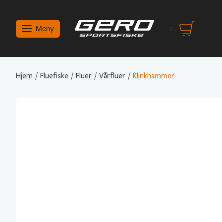
Meny
0
,-
Hjem
/
Fluefiske
/
Fluer
/
Vårfluer
/
Klinkhammer