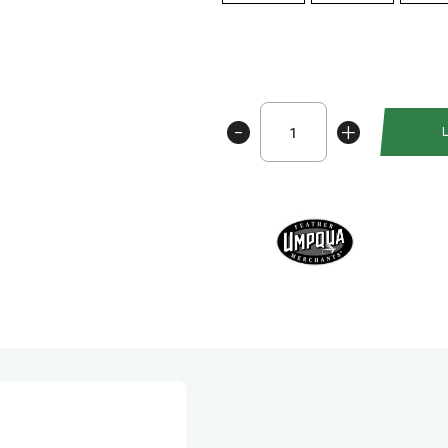
Klinkhammer
-
+
antall