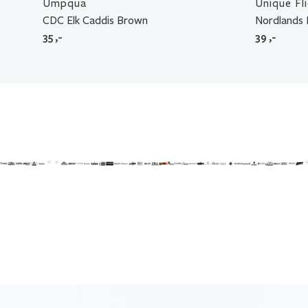
Umpqua
Unique Fl
CDC Elk Caddis Brown
Nordlands 
35
,-
39
,-