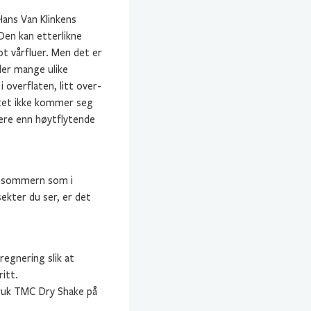
Hans Van Klinkens
 Den kan etterlikne
t vårfluer. Men det er
der mange ulike
 overflaten, litt over-
ktet ikke kommer seg
tere enn høytflytende
om sommern som i
sekter du ser, er det
egnering slik at
itt.
bruk TMC Dry Shake på