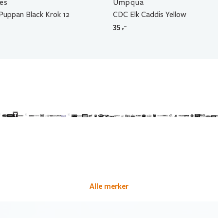
ies
Umpqua
Puppan Black Krok 12
CDC Elk Caddis Yellow
35
,-
Alle merker