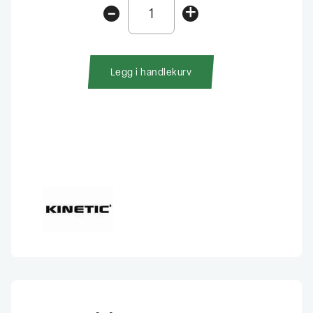
-
+
Fiskeveske
Med
3
bokser
Legg i handlekurv
Oliven
Melange/Orange
antall