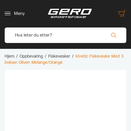
Meny
Hjem
/
Oppbevaring
/
Fiskevesker
/
Kinetic Fiskeveske Med 3
bokser Oliven Melange/Orange