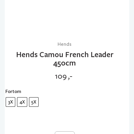
Hends
Hends Camou French Leader
450cm
109
,-
Fortom
3X
4X
5X