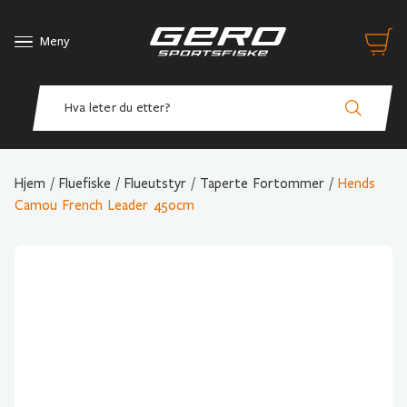
Meny
Hjem
/
Fluefiske
/
Flueutstyr
/
Taperte Fortommer
/
Hends
Camou French Leader 450cm