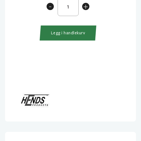
Hends
-
+
Camou
French
Leader
450cm
Legg i handlekurv
antall