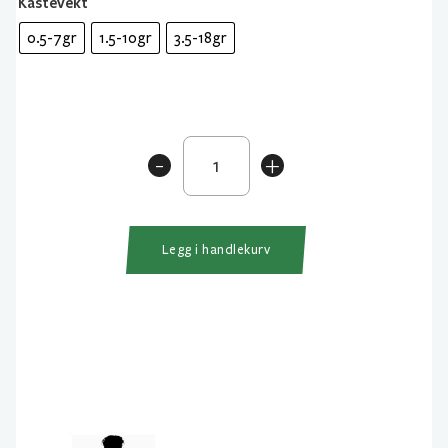
Kastevekt
0.5-7gr
1.5-10gr
3.5-18gr
Gunki
-
+
G
Corps
Finesse
Haspel
Legg i handlekurv
2-
delt
antall