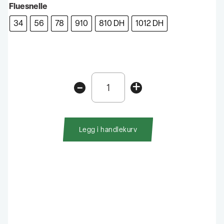
Fluesnelle
34
56
78
910
810 DH
1012 DH
Guideline
-
+
Aura
Bronze
antall
Legg i handlekurv