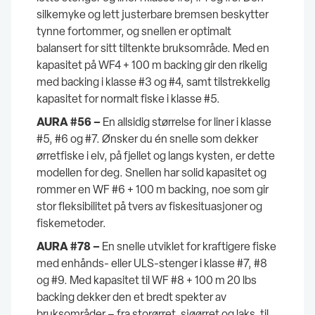
silkemyke og lett justerbare bremsen beskytter
tynne fortommer, og snellen er optimalt
balansert for sitt tiltenkte bruksområde. Med en
kapasitet på WF4 + 100 m backing gir den rikelig
med backing i klasse #3 og #4, samt tilstrekkelig
kapasitet for normalt fiske i klasse #5.
AURA #56 –
En allsidig størrelse for liner i klasse
#5, #6 og #7. Ønsker du én snelle som dekker
ørretfiske i elv, på fjellet og langs kysten, er dette
modellen for deg. Snellen har solid kapasitet og
rommer en WF #6 + 100 m backing, noe som gir
stor fleksibilitet på tvers av fiskesituasjoner og
fiskemetoder.
AURA #78 –
En snelle utviklet for kraftigere fiske
med enhånds- eller ULS-stenger i klasse #7, #8
og #9. Med kapasitet til WF #8 + 100 m 20 lbs
backing dekker den et bredt spekter av
bruksområder – fra storørret, sjøørret og laks, til