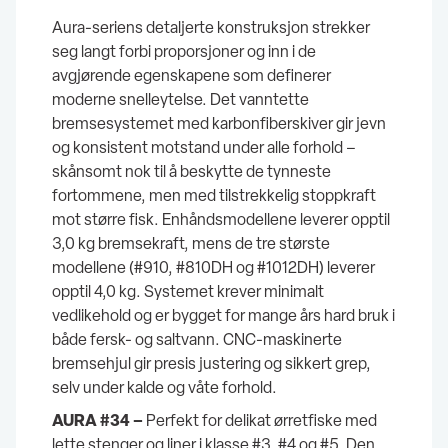
Aura-seriens detaljerte konstruksjon strekker
seg langt forbi proporsjoner og inn i de
avgjørende egenskapene som definerer
moderne snelleytelse. Det vanntette
bremsesystemet med karbonfiberskiver gir jevn
og konsistent motstand under alle forhold –
skånsomt nok til å beskytte de tynneste
fortommene, men med tilstrekkelig stoppkraft
mot større fisk. Enhåndsmodellene leverer opptil
3,0 kg bremsekraft, mens de tre største
modellene (#910, #810DH og #1012DH) leverer
opptil 4,0 kg. Systemet krever minimalt
vedlikehold og er bygget for mange års hard bruk i
både fersk- og saltvann. CNC-maskinerte
bremsehjul gir presis justering og sikkert grep,
selv under kalde og våte forhold.
AURA #34 –
Perfekt for delikat ørretfiske med
lette stenger og liner i klasse #3, #4 og #5. Den