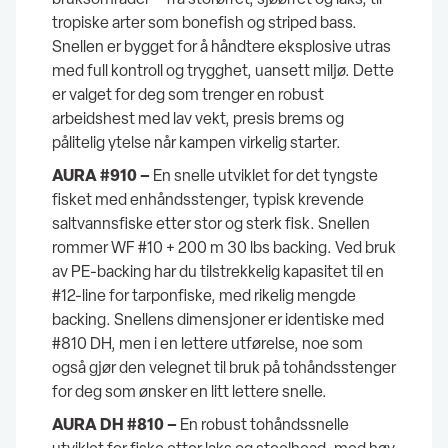
tropiske arter som bonefish og striped bass.
Snellen er bygget for å håndtere eksplosive utras
med full kontroll og trygghet, uansett miljø. Dette
er valget for deg som trenger en robust
arbeidshest med lav vekt, presis brems og
pålitelig ytelse når kampen virkelig starter.
AURA #910 –
En snelle utviklet for det tyngste
fisket med enhåndsstenger, typisk krevende
saltvannsfiske etter stor og sterk fisk. Snellen
rommer WF #10 + 200 m 30 lbs backing. Ved bruk
av PE-backing har du tilstrekkelig kapasitet til en
#12-line for tarponfiske, med rikelig mengde
backing. Snellens dimensjoner er identiske med
#810 DH, men i en lettere utførelse, noe som
også gjør den velegnet til bruk på tohåndsstenger
for deg som ønsker en litt lettere snelle.
AURA DH #810 –
En robust tohåndssnelle