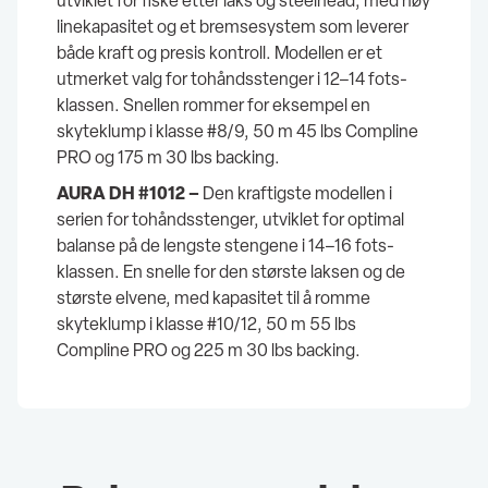
utviklet for fiske etter laks og steelhead, med høy
linekapasitet og et bremsesystem som leverer
både kraft og presis kontroll. Modellen er et
utmerket valg for tohåndsstenger i 12–14 fots-
klassen. Snellen rommer for eksempel en
skyteklump i klasse #8/9, 50 m 45 lbs Compline
PRO og 175 m 30 lbs backing.
AURA DH #1012 –
Den kraftigste modellen i
serien for tohåndsstenger, utviklet for optimal
balanse på de lengste stengene i 14–16 fots-
klassen. En snelle for den største laksen og de
største elvene, med kapasitet til å romme
skyteklump i klasse #10/12, 50 m 55 lbs
Compline PRO og 225 m 30 lbs backing.