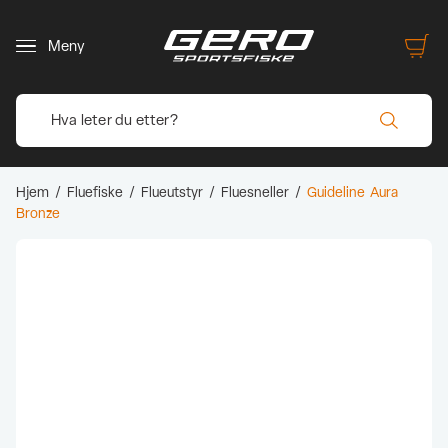
Meny
Hjem
/
Fluefiske
/
Flueutstyr
/
Fluesneller
/
Guideline Aura
Bronze