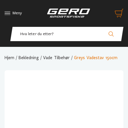
Meny
Hjem
/
Bekledning
/
Vade Tilbehør
/
Greys Vadestav 150cm