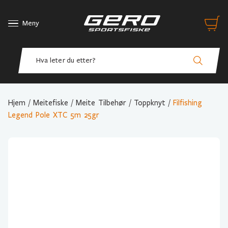
Meny
Hjem
/
Meitefiske
/
Meite Tilbehør
/
Toppknyt
/
Filfishing
Legend Pole XTC 5m 25gr