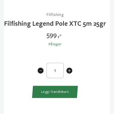
Filfishing
Filfishing Legend Pole XTC 5m 25gr
599
,-
På lager
Filfishing
-
+
Legend
Pole
XTC
5m
Legg i handlekurv
25gr
antall