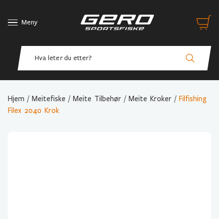
Meny
Hjem
/
Meitefiske
/
Meite Tilbehør
/
Meite Kroker
/
Filfishing
Filex 2040 Krok