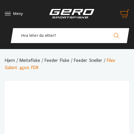
Meny
Hjem
/
Meitefiske
/
Feeder Fiske
/
Feeder Sneller
/
Filex
Galant 4500 FDR