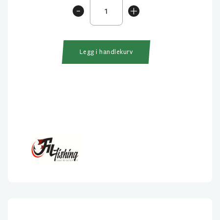
Filex
-
+
Galant
4500
FDR
antall
Legg i handlekurv