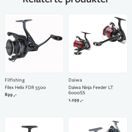
Filfishing
Daiwa
Filex Helix FDR 5500
Daiwa Ninja Feeder LT
6000SS
899
,-
1.299
,-