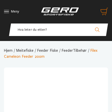
Meny
Hjem
/
Meitefiske
/
Feeder Fiske
/
FeederTilbehør
/
Filex
Cameleon Feeder 200m