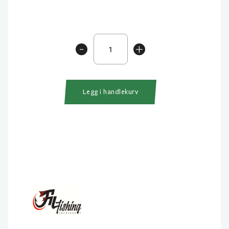
Filex
-
+
Cameleon
Feeder
200m
antall
Legg i handlekurv