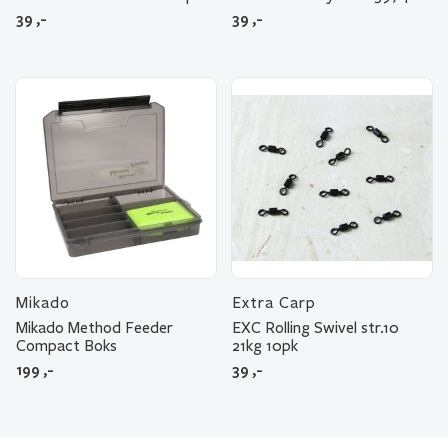
39
,-
39
,-
Mikado
Extra Carp
Mikado Method Feeder
EXC Rolling Swivel str.10
Compact Boks
21kg 10pk
199
,-
39
,-