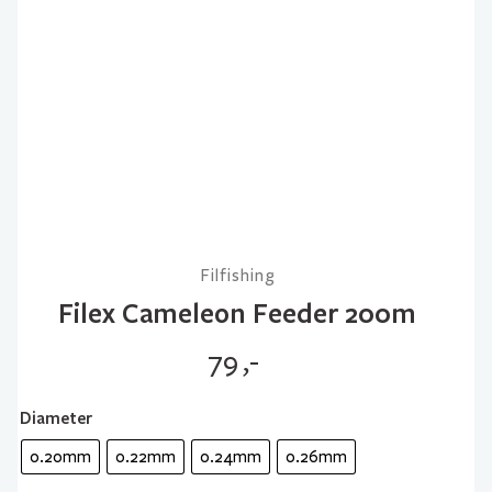
Filfishing
Filex Cameleon Feeder 200m
79
,-
Diameter
0.20mm
0.22mm
0.24mm
0.26mm