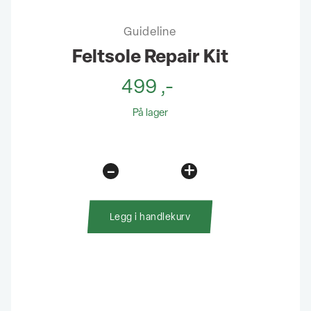
Guideline
Feltsole Repair Kit
499
,-
På lager
-
+
Feltsole
Repair
Kit
Legg i handlekurv
antall