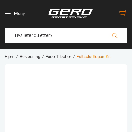
Meny
Hjem
/
Bekledning
/
Vade Tilbehør
/
Feltsole Repair Kit