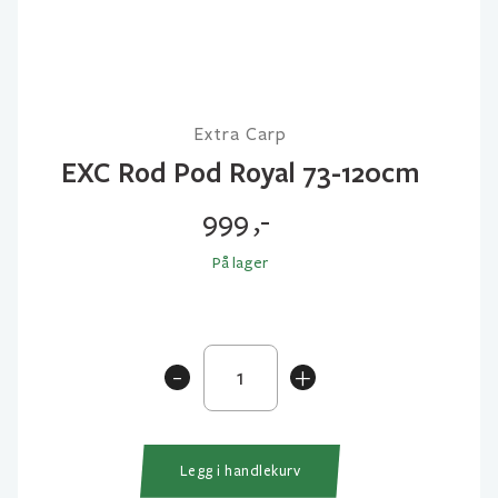
Extra Carp
EXC Rod Pod Royal 73-120cm
999
,-
På lager
EXC
-
+
Rod
Pod
Royal
73-
Legg i handlekurv
120cm