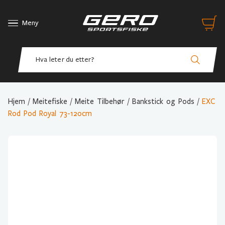
Meny
Hjem
/
Meitefiske
/
Meite Tilbehør
/
Bankstick og Pods
/
EXC
Rod Pod Royal 73-120cm