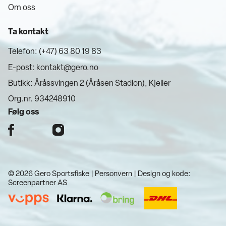
Om oss
Ta kontakt
Telefon: (+47) 63 80 19 83
E-post:
kontakt@gero.no
Butikk: Åråssvingen 2 (Åråsen Stadion), Kjeller
Org.nr. 934248910
Følg oss
© 2026 Gero Sportsfiske |
Personvern
| Design og kode:
Screenpartner AS