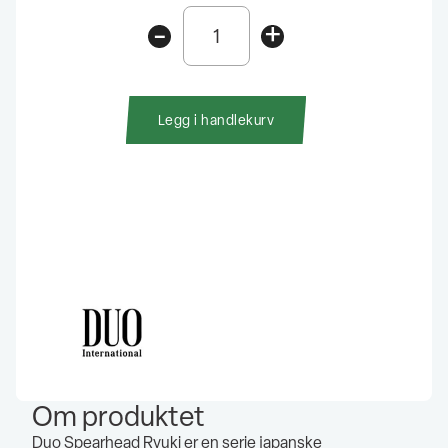
Duo
-
+
Spearhead
Ryuki
70F
antall
Legg i handlekurv
Om produktet
Duo Spearhead Ryuki er en serie japanske