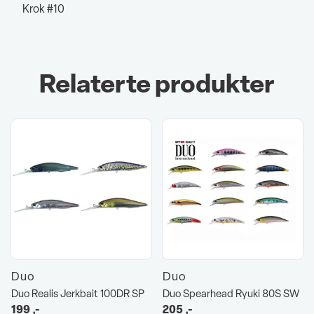
Krok #10
Relaterte produkter
Duo
Duo
Duo Realis Jerkbait 100DR SP
Duo Spearhead Ryuki 80S SW
199
,-
205
,-