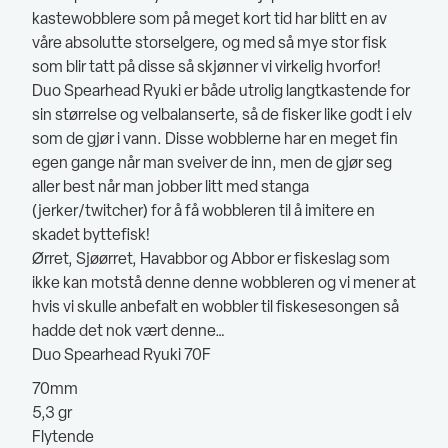
kastewobblere som på meget kort tid har blitt en av
våre absolutte storselgere, og med så mye stor fisk
som blir tatt på disse så skjønner vi virkelig hvorfor!
Duo Spearhead Ryuki er både utrolig langtkastende for
sin størrelse og velbalanserte, så de fisker like godt i elv
som de gjør i vann. Disse wobblerne har en meget fin
egen gange når man sveiver de inn, men de gjør seg
aller best når man jobber litt med stanga
(jerker/twitcher) for å få wobbleren til å imitere en
skadet byttefisk!
Ørret, Sjøørret, Havabbor og Abbor er fiskeslag som
ikke kan motstå denne denne wobbleren og vi mener at
hvis vi skulle anbefalt en wobbler til fiskesesongen så
hadde det nok vært denne…
Duo Spearhead Ryuki 70F
70mm
5,3 gr
Flytende