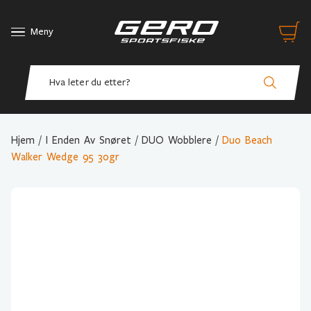
Meny
Hjem
/
I Enden Av Snøret
/
DUO Wobblere
/
Duo Beach
Walker Wedge 95 30gr