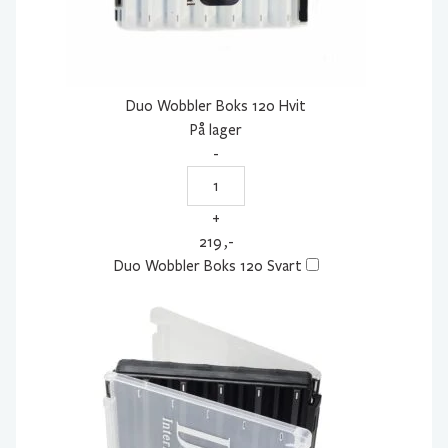
Duo Wobbler Boks 120 Hvit
På lager
-
Duo
Wobbler
+
Boks
219
,-
120
Duo Wobbler Boks 120 Svart
Hvit
antall