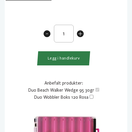
Duo
-
+
Beach
Walker
Wedge
95
Legg i handlekurv
30gr
antall
Anbefalt produkter:
Duo Beach Walker Wedge 95 30gr
Duo Wobbler Boks 120 Rosa