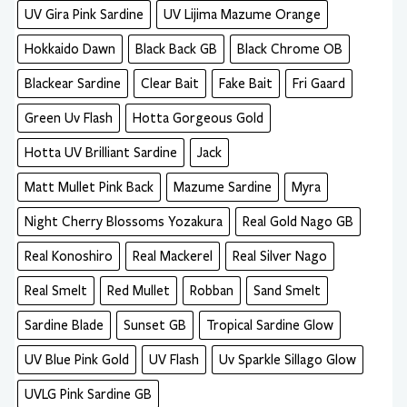
UV Gira Pink Sardine
UV Lijima Mazume Orange
Hokkaido Dawn
Black Back GB
Black Chrome OB
Blackear Sardine
Clear Bait
Fake Bait
Fri Gaard
Green Uv Flash
Hotta Gorgeous Gold
Hotta UV Brilliant Sardine
Jack
Matt Mullet Pink Back
Mazume Sardine
Myra
Night Cherry Blossoms Yozakura
Real Gold Nago GB
Real Konoshiro
Real Mackerel
Real Silver Nago
Real Smelt
Red Mullet
Robban
Sand Smelt
Sardine Blade
Sunset GB
Tropical Sardine Glow
UV Blue Pink Gold
UV Flash
Uv Sparkle Sillago Glow
UVLG Pink Sardine GB