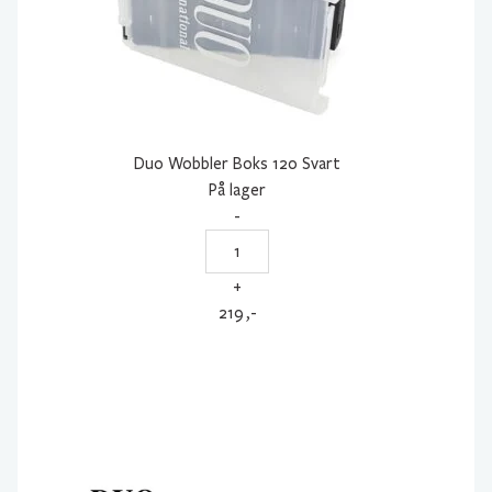
Duo Wobbler Boks 120 Svart
På lager
-
Duo
Wobbler
+
Boks
219
,-
120
Svart
antall