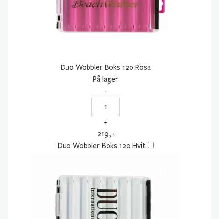
Duo Wobbler Boks 120 Rosa
På lager
-
Duo
Wobbler
+
Boks
219
,-
120
Duo Wobbler Boks 120 Hvit
Rosa
antall