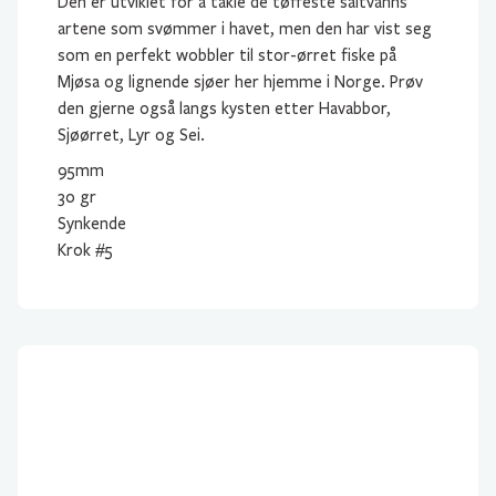
Den er utviklet for å takle de tøffeste saltvanns
artene som svømmer i havet, men den har vist seg
som en perfekt wobbler til stor-ørret fiske på
Mjøsa og lignende sjøer her hjemme i Norge. Prøv
den gjerne også langs kysten etter Havabbor,
Sjøørret, Lyr og Sei.
95mm
30 gr
Synkende
Krok #5