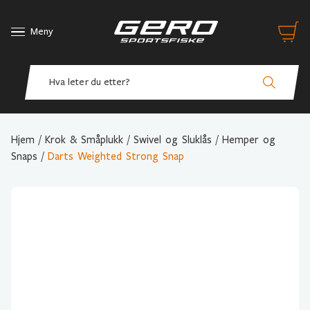
Meny
Hjem
/
Krok & Småplukk
/
Swivel og Sluklås
/
Hemper og
Snaps
/
Darts Weighted Strong Snap