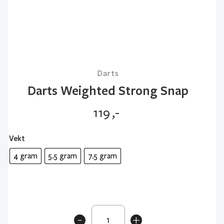
Darts
Darts Weighted Strong Snap
119
,-
Vekt
4 gram
5.5 gram
7.5 gram
Darts
-
+
Weighted