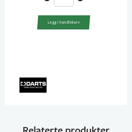
Strong
Snap
antall
Legg i handlekurv
Relaterte produkter