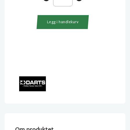
7x7
60cm
antall
Legg i handlekurv
Om produktet