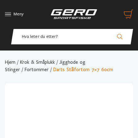
Meny
Hjem
/
Krok & Småplukk
/
Jigghode og
Stinger
/
Fortommer
/
Darts Stålfortom 7×7 60cm