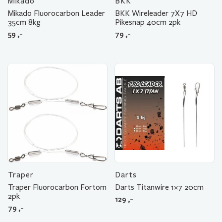
Mikado
BKK
Mikado Fluorocarbon Leader
BKK Wireleader 7X7 HD
35cm 8kg
Pikesnap 40cm 2pk
59
,-
79
,-
Traper
Darts
Traper Fluorocarbon Fortom
Darts Titanwire 1×7 20cm
2pk
129
,-
79
,-