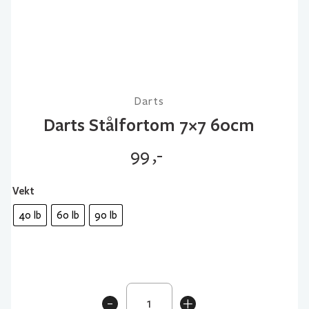
Darts
Darts Stålfortom 7×7 60cm
99
,-
Vekt
40 lb
60 lb
90 lb
Darts
-
+
Stålfortom