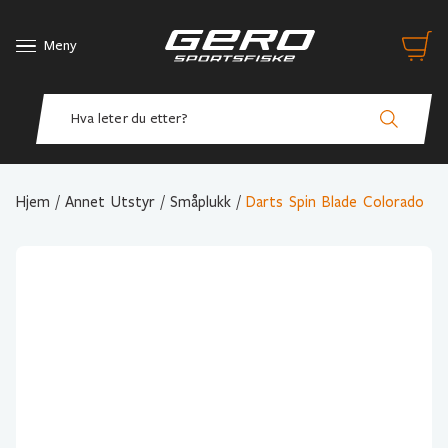
Meny
Hjem
/
Annet Utstyr
/
Småplukk
/
Darts Spin Blade Colorado