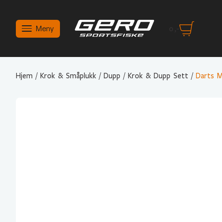
Meny
0
,-
Hjem
/
Krok & Småplukk
/
Dupp
/
Krok & Dupp Sett
/
Darts M