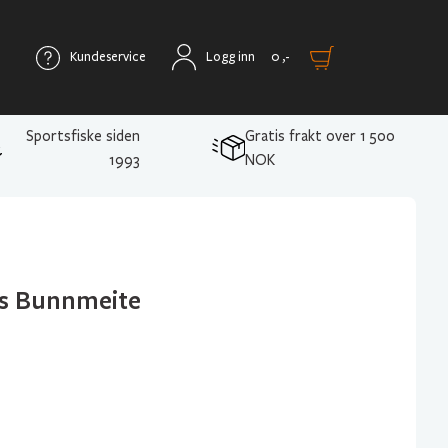
Kundeservice
Logg inn
0
,-
Sportsfiske siden
Gratis frakt over 1 500
1993
NOK
rs Bunnmeite