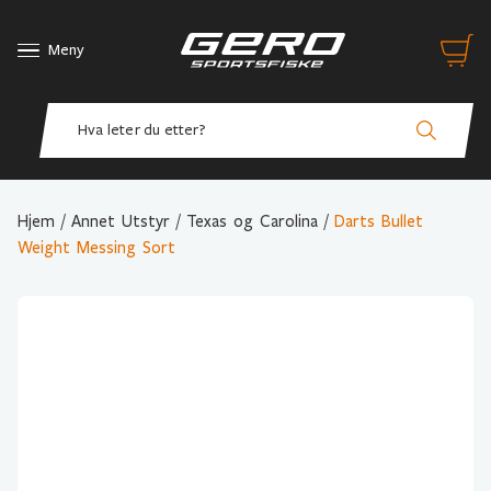
Meny
Hjem
/
Annet Utstyr
/
Texas og Carolina
/
Darts Bullet
Weight Messing Sort