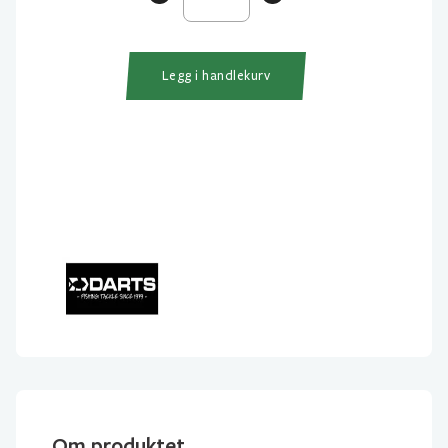
Weight
Messing
Sort
Legg i handlekurv
antall
Om produktet