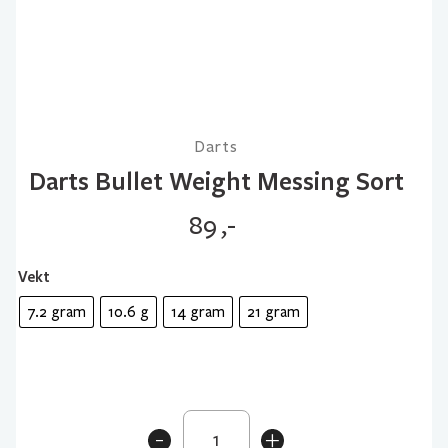
Darts
Darts Bullet Weight Messing Sort
89
,-
Vekt
7.2 gram
10.6 g
14 gram
21 gram
Darts
-
+
Bullet