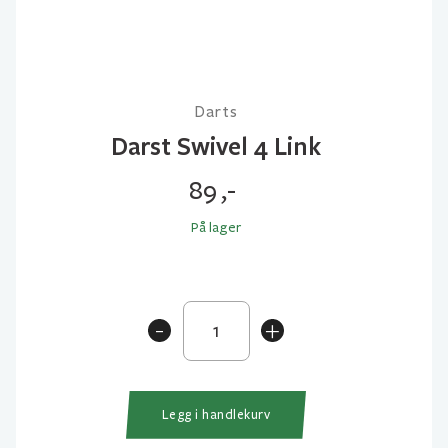
Darts
Darst Swivel 4 Link
89
,-
På lager
Darst
-
+
Swivel
4
Link
antall
Legg i handlekurv