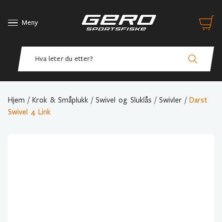
Meny
Hjem
/
Krok & Småplukk
/
Swivel og Sluklås
/
Swivler
/
Darst
Swivel 4 Link