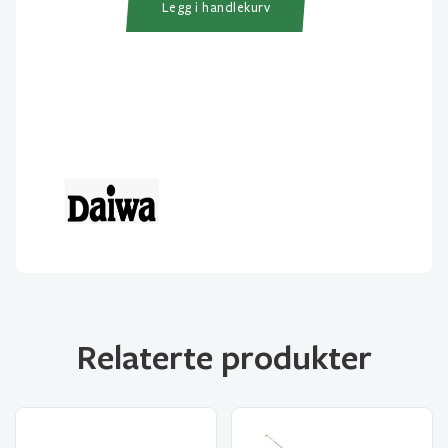
Ice
Legg i handlekurv
20MH
antall
Relaterte produkter