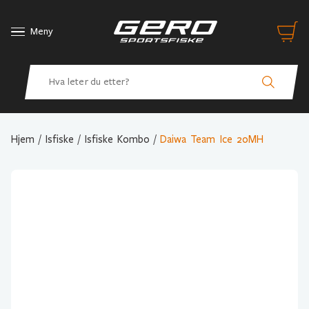
Meny
Hjem
/
Isfiske
/
Isfiske Kombo
/
Daiwa Team Ice 20MH