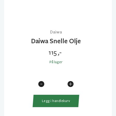
Daiwa
Daiwa Snelle Olje
115
,-
På lager
-
+
Daiwa
Snelle
Olje
Legg i handlekurv
antall