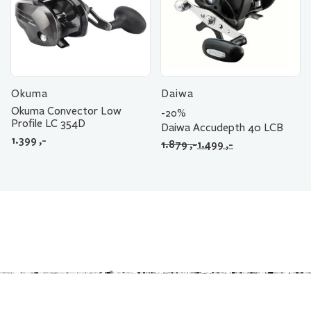
Okuma
Daiwa
Okuma Convector Low
-20%
Profile LC 354D
Daiwa Accudepth 40 LCB
1.399
,-
Opprinnelig
Nåværende
1.879
,-
1.499
,-
pris
pris
var:
er:
1.879 ,-.
1.499 ,-.