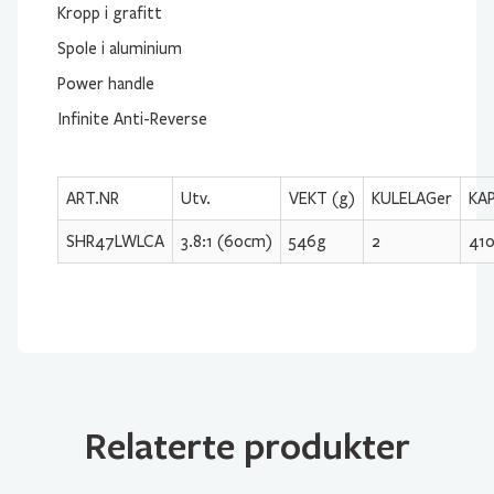
Kropp i grafitt
Spole i aluminium
Power handle
Infinite Anti-Reverse
ART.NR
Utv.
VEKT (g)
KULELAGer
KA
SHR47LWLCA
3.8:1 (60cm)
546g
2
41
Relaterte produkter