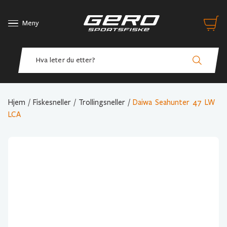
Meny
Hjem
/
Fiskesneller
/
Trollingsneller
/
Daiwa Seahunter 47 LW
LCA