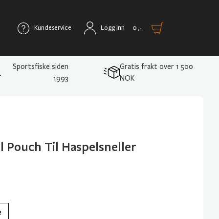
Kundeservice
Logg inn
0
,-
Sportsfiske siden
Gratis frakt over 1 500
1993
NOK
 Pouch Til Haspelsneller
e