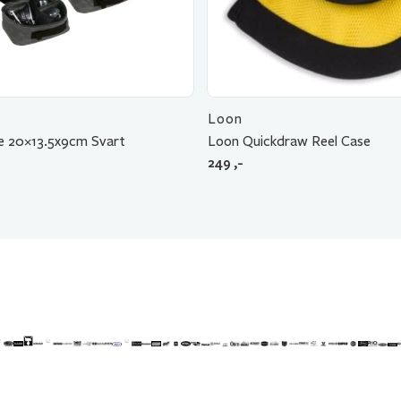
Loon
ke 20×13.5x9cm Svart
Loon Quickdraw Reel Case
249
,-