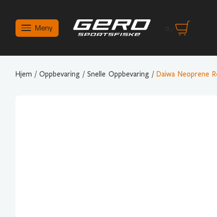
Meny
0
,-
Hjem
/
Oppbevaring
/
Snelle Oppbevaring
/
Daiwa Neoprene Re