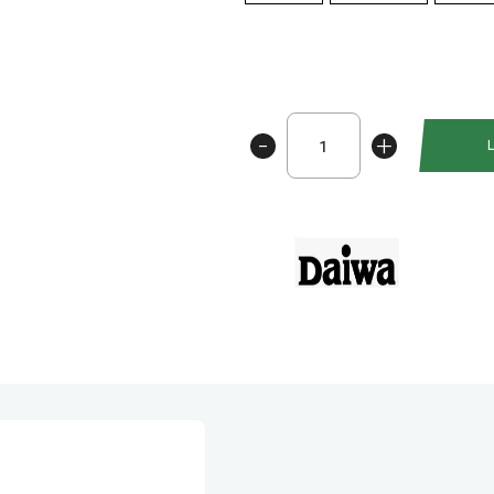
Daiwa
-
+
Neoprene
Reel
Pouch
Til
Haspelsneller
antall