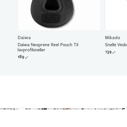
Daiwa
Mikado
Daiwa Neoprene Reel Pouch Til
Snelle Ves
lavprofilsneller
139
,-
189
,-