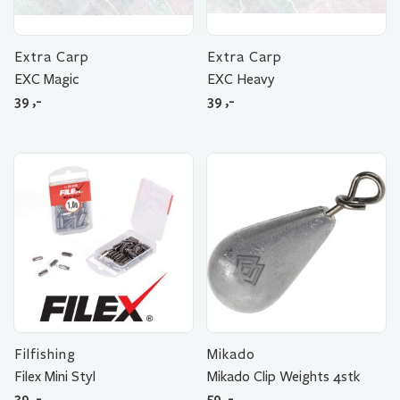
Extra Carp
Extra Carp
EXC Magic
EXC Heavy
39
,-
39
,-
Filfishing
Mikado
Filex Mini Styl
Mikado Clip Weights 4stk
39
,-
59
,-