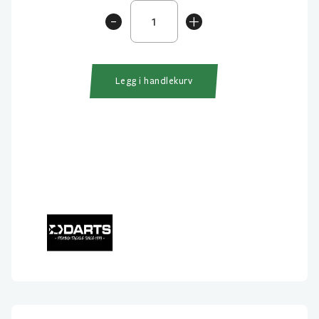
Darts
-
+
Caterinasøkke
antall
Legg i handlekurv