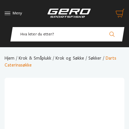
Meny
Hjem
/
Krok & Småplukk
/
Krok og Søkke
/
Søkker
/
Darts
Caterinasøkke