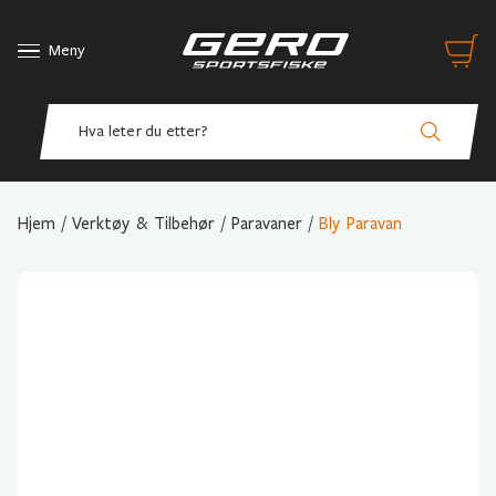
Meny
Hjem
/
Verktøy & Tilbehør
/
Paravaner
/
Bly Paravan