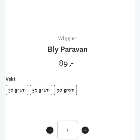
Wiggler
Bly Paravan
89
,-
Vekt
30 gram
50 gram
90 gram
Bly
-
+
Paravan
antall