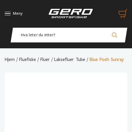
Meny
Hjem
/
Fluefiske
/
Fluer
/
Laksefluer Tube
/
Blue Posh Sunray