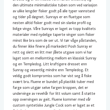
den ultimate minimalistiske tuben som ved variasjon
av ulike lengder fisker godt på alle typer vannstand
og tider på døgnet. Sunrays er en fluetype som
nesten alltid fisker godt med sin slanke profil og
livlige vinge. Våre Sunrays er laget av topp kvalitets
materialer med nydelige taperte vinger som fisker
minst like bra som de ser ut. Vi tør våge påstanden,
du finner ikke finere på markedet! Posh Sunray er
rett og slett en litt mer jålete utgave som vi har
laget som en mellomting mellom en klassisk Sunray
og en Templedog. Litt kraftigere dresset enn
Sunray og vesentlig mindre enn Templedog. Et
veldig godt kompromiss som har vist seg å fiske
svært bra. Fluene er bundet på plastikk tuber med
farge som utgjør selve fargen kroppen, det er
undervinge av revehår for litt volum samt å støtte
opp overvingen av geit. Fluene kommer med vår
custom syntetiske Jungle Cock som er laget av et